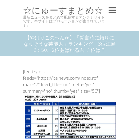
☆にゅーすまとめ☆
最新ニュースをまとめて配信するアンテナサイト
です。本サイトはプロモーションが含まれていま
す。
【やはりこのへんか】「災害時に頼りに
なりそうな芸能人」ランキング 3位江頭
2：50、2位あばれる君…1位は？
[feedzy-rss
feeds="https://itainews.com/index.rdf"
max="7" feed_title="no" meta="yes"
summary="no" thumb="yes" size="50"]