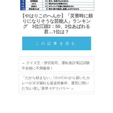
【やはりこのへんか】「災害時に頼
りになりそうな芸能人」ランキン
グ 3位江頭2：50、2位あばれる
君…1位は？
この記事を読む
←
クイズ王・伊沢拓司、運転免許筆記試験
不合格に不満爆発！
「だから頼まない」UberEatsから届いたカ
レーがダダ漏れも返金対象外、運営に聞い
た“払い戻し”基準 #デリバリー
→