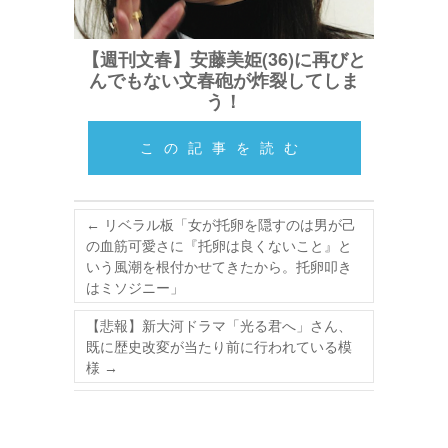
【週刊文春】安藤美姫(36)に再びと
んでもない文春砲が炸裂してしま
う！
この記事を読む
←
リベラル板「女が托卵を隠すのは男が己
の血筋可愛さに『托卵は良くないこと』と
いう風潮を根付かせてきたから。托卵叩き
はミソジニー」
【悲報】新大河ドラマ「光る君へ」さん、
既に歴史改変が当たり前に行われている模
様
→