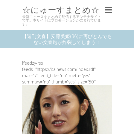
☆にゅーすまとめ☆
最新ニュースをまとめて配信するアンテナサイト
です。本サイトはプロモーションが含まれていま
す。
【週刊文春】安藤美姫(36)に再びとんでも
ない文春砲が炸裂してしまう！
[feedzy-rss
feeds="https://itainews.com/index.rdf"
max="7" feed_title="no" meta="yes"
summary="no" thumb="yes" size="50"]