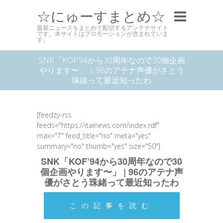
☆にゅーすまとめ☆
最新ニュースをまとめて配信するアンテナサイト
です。本サイトはプロモーションが含まれていま
す。
SNK「KOF’94から30周年なので30個企画
やります〜」 | 96のアテナ声優がさとう
珠緒って最近知ったわ
[feedzy-rss
feeds="https://itainews.com/index.rdf"
max="7" feed_title="no" meta="yes"
summary="no" thumb="yes" size="50"]
SNK「KOF’94から30周年なので30
個企画やります〜」 | 96のアテナ声
優がさとう珠緒って最近知ったわ
この記事を読む