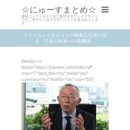
☆にゅーすまとめ☆
最新ニュースをまとめて配信するアンテナサイト
です。本サイトはプロモーションが含まれていま
す。
ファーストリテイリング柳井正社長が語
る「日本の未来への危機感」
[feedzy-rss
feeds="https://itainews.com/index.rdf"
max="7" feed_title="no" meta="yes"
summary="no" thumb="yes" size="50"]