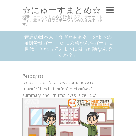
☆にゅーすまとめ☆
最新ニュースをまとめて配信するアンテナサイト
です。本サイトはプロモーションが含まれていま
す。
普通の日本人「うぎゃあああ！SHEINの
強制労働ガー！Temuの発がん性ガー」 Z
世代「それってSHEINに限った話なんで
すか？」
[feedzy-rss
feeds="https://itainews.com/index.rdf"
max="7" feed_title="no" meta="yes"
summary="no" thumb="yes" size="50"]