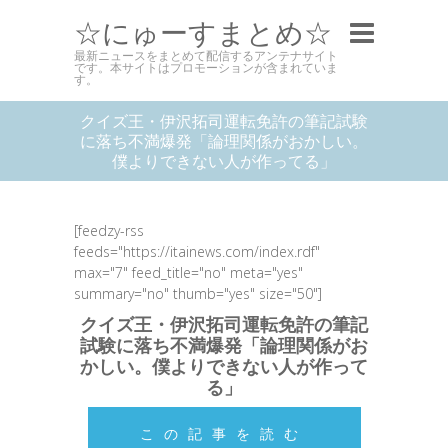
☆にゅーすまとめ☆
最新ニュースをまとめて配信するアンテナサイト
です。本サイトはプロモーションが含まれていま
す。
クイズ王・伊沢拓司運転免許の筆記試験
に落ち不満爆発「論理関係がおかしい。
僕よりできない人が作ってる」
[feedzy-rss
feeds="https://itainews.com/index.rdf"
max="7" feed_title="no" meta="yes"
summary="no" thumb="yes" size="50"]
クイズ王・伊沢拓司運転免許の筆記
試験に落ち不満爆発「論理関係がお
かしい。僕よりできない人が作って
る」
この記事を読む