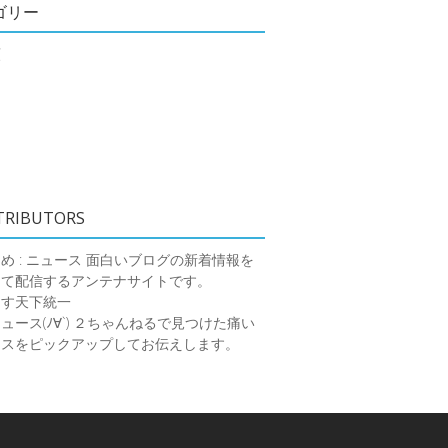
ゴリー
類
TRIBUTORS
め : ニュース
面白いブログの新着情報を
めて配信するアンテナサイトです。
ーす天下統一
ース(ﾉ∀`)
２ちゃんねるで見つけた痛い
ースをピックアップしてお伝えします。