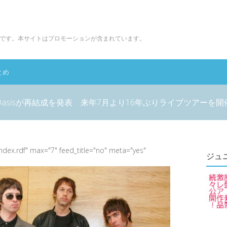
です。本サイトはプロモーションが含まれています。
とめ
Oasisが再結成を発表 来年7月より16年ぶりライブツアーを開
index.rdf" max="7" feed_title="no" meta="yes"
ジュ