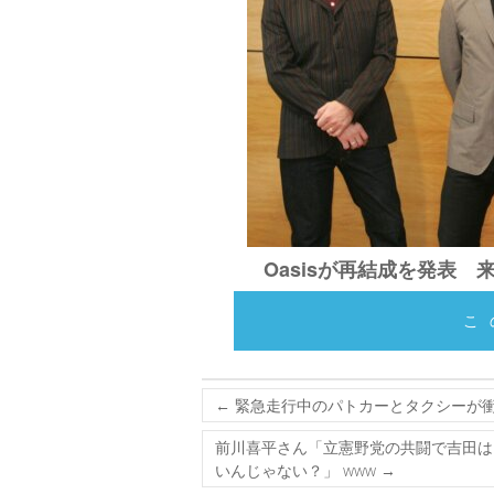
Oasisが再結成を発表 
こ
←
緊急走行中のパトカーとタクシーが衝
前川喜平さん「立憲野党の共闘で吉田は
いんじゃない？」 www
→