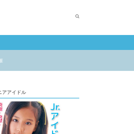
催
ニアアイドル