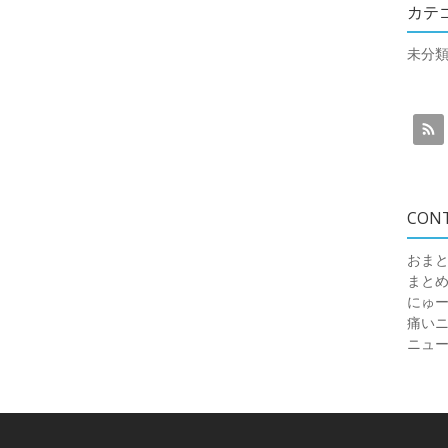
カテ
未分
CON
おまと
まと
にゅ
痛いニュ
ニュ