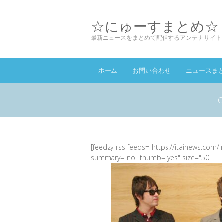
☆にゅーすまとめ☆
最新ニュースをまとめて配信するアンテナサイト
ホーム
お問い合わせ
ニュースま
[feedzy-rss feeds="https://itainews.com/
summary="no" thumb="yes" size="50"]