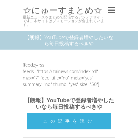
☆にゅーすまとめ☆
最新ニュースをまとめて配信するアンテナサイト
です。本サイトはプロモーションが含まれていま
す。
【朗報】YouTubeで登録者増やしたいな
ら毎日投稿するべきや
[feedzy-rss
feeds="https://itainews.com/index.rdf"
max="7" feed_title="no" meta="yes"
summary="no" thumb="yes" size="50"]
【朗報】YouTubeで登録者増やした
いなら毎日投稿するべきや
この記事を読む