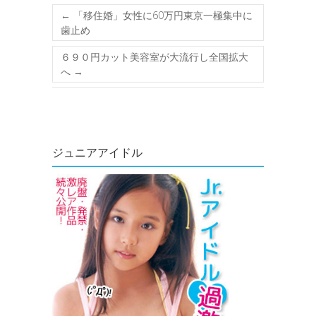
←
「移住婚」女性に60万円東京一極集中に
歯止め
６９０円カット美容室が大流行し全国拡大
へ
→
ジュニアアイドル