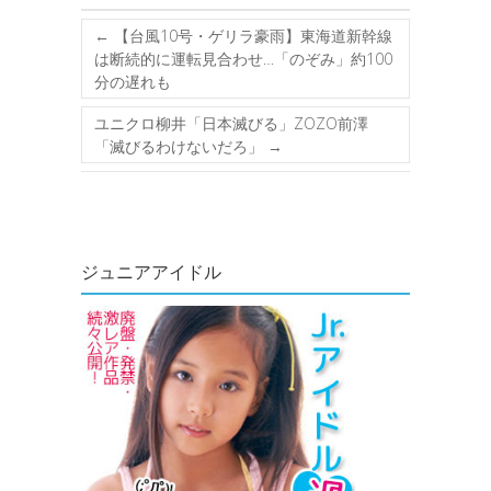
←
【台風10号・ゲリラ豪雨】東海道新幹線
は断続的に運転見合わせ…「のぞみ」約100
分の遅れも
ユニクロ柳井「日本滅びる」ZOZO前澤
「滅びるわけないだろ」
→
ジュニアアイドル