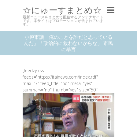
☆にゅーすまとめ☆
最新ニュースをまとめて配信するアンテナサイト
です。本サイトはプロモーションが含まれていま
す。
小樽市議「俺のことを誰だと思っている
んだ」「政治的に救わないからな」 市民
に暴言
[feedzy-rss
feeds="https://itainews.com/index.rdf"
max="7" feed_title="no" meta="yes"
summary="no" thumb="yes" size="50"]