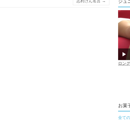
志村けん名言
→
ジュ
お菓
全て