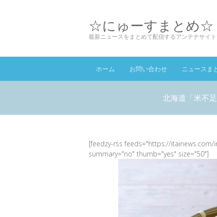
☆にゅーすまとめ☆
最新ニュースをまとめて配信するアンテナサイト
ホーム
お問い合わせ
ニュースま
北海道「米不足
[feedzy-rss feeds="https://itainews.com/
summary="no" thumb="yes" size="50"]