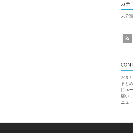
カテ
未分
CON
おまと
まと
にゅ
痛いニュ
ニュ