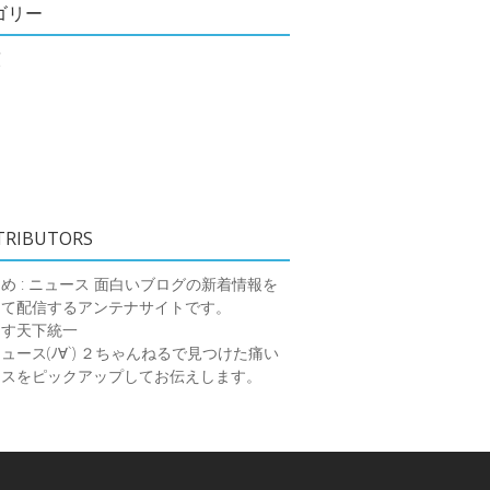
ゴリー
類
TRIBUTORS
め : ニュース
面白いブログの新着情報を
めて配信するアンテナサイトです。
ーす天下統一
ース(ﾉ∀`)
２ちゃんねるで見つけた痛い
ースをピックアップしてお伝えします。