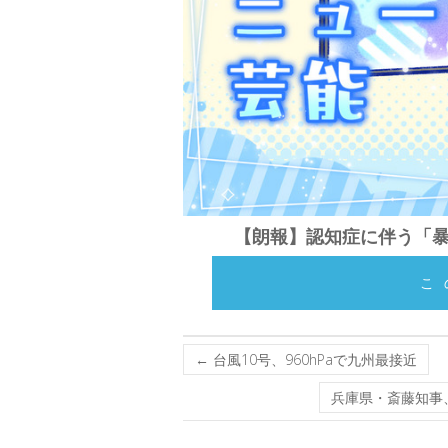
【朗報】認知症に伴う「
こ
←
台風10号、960hPaで九州最接近
兵庫県・斎藤知事