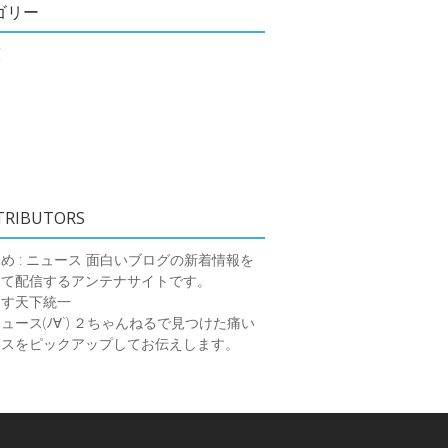
ゴリー
類
TRIBUTORS
め : ニュース
面白いブログの新着情報を
めて配信するアンテナサイトです。
ーす天下統一
ース(ﾉ∀`)
２ちゃんねるで見つけた痛い
ースをピックアップしてお伝えします。