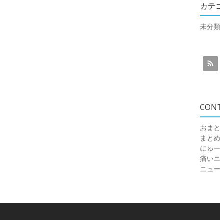
カテ
未分
CON
おまと
まと
にゅ
痛いニュ
ニュ