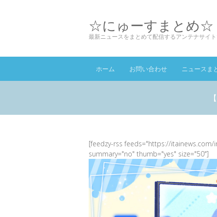
☆にゅーすまとめ☆
最新ニュースをまとめて配信するアンテナサイト
ホーム
お問い合わせ
ニュースま
【
[feedzy-rss feeds="https://itainews.com/
summary="no" thumb="yes" size="50"]