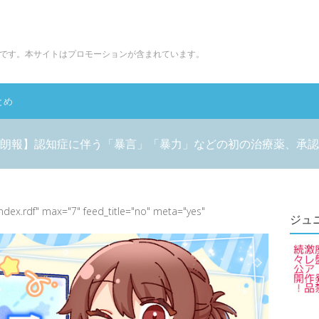
です。本サイトはプロモーションが含まれています。
とめ
朗報】認知症に伴う「暴言」「暴力」などの初の治療薬、承認
index.rdf" max="7" feed_title="no" meta="yes"
ジュ