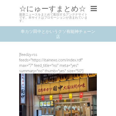
☆にゅーすまとめ☆
最新ニュースをまとめて配信するアンテナサイト
です。本サイトはプロモーションが含まれていま
す。
串カツ田中とかいうクソ有能神チェーン
店
[feedzy-rss
feeds="https://itainews.com/index.rdf"
max="7" feed_title="no" meta="yes"
summary="no" thumb="yes" size="50"]