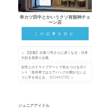
串カツ田中とかいうクソ有能神チェ
ーン店
この記事を読む
←
【悲報】台風10号さらに遅くなる：日本
大好き居座り台風
女性とのドライブデートで気をつけるポイ
ント「急停車ではエアバッグが開かないよ
うに手を添える」 [632443795]
→
ジュニアアイドル