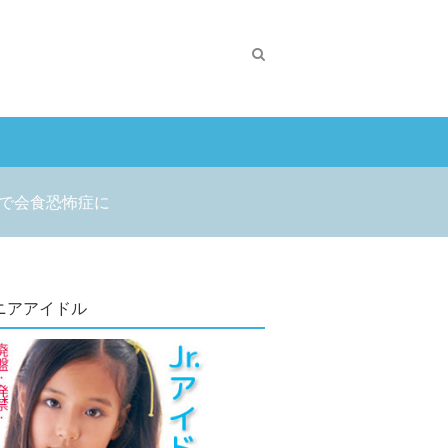
で会食恐怖症に
ニアアイドル