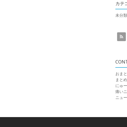
カテ
未分
CON
おまと
まと
にゅ
痛いニュ
ニュ