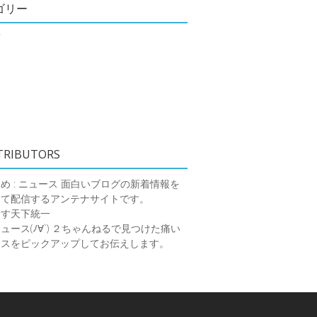
ゴリー
類
TRIBUTORS
め : ニュース
面白いブログの新着情報を
めて配信するアンテナサイトです。
ーす天下統一
ース(ﾉ∀`)
２ちゃんねるで見つけた痛い
ースをピックアップしてお伝えします。