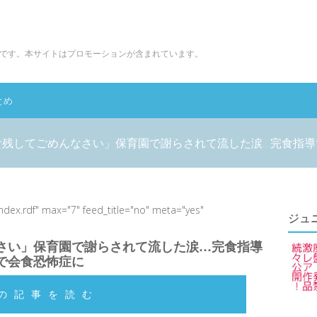
です。本サイトはプロモーションが含まれています。
とめ
食残してごめんなさい」保育園で謝らされて流した涙…完食指導
index.rdf" max="7" feed_title="no" meta="yes"
ジュ
さい」保育園で謝らされて流した涙…完食指導
で会食恐怖症に
の記事を読む