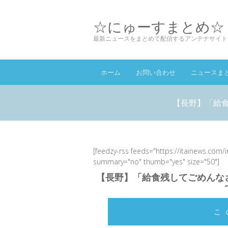
☆にゅーすまとめ☆
最新ニュースをまとめて配信するアンテナサイト
ホーム
お問い合わせ
ニュースま
【長野】「給
[feedzy-rss feeds="https://itainews.com/
summary="no" thumb="yes" size="50"]
【長野】「給食残してごめんな
こ