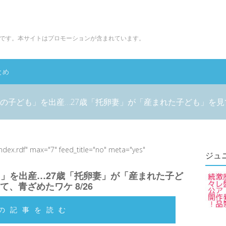
です。本サイトはプロモーションが含まれています。
とめ
の子ども」を出産…27歳「托卵妻」が「産まれた子ども」を見て、
index.rdf" max="7" feed_title="no" meta="yes"
ジュ
」を出産…27歳「托卵妻」が「産まれた子ど
て、青ざめたワケ 8/26
の記事を読む