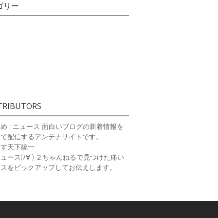
ゴリー
類
TRIBUTORS
め : ニュース
面白いブログの新着情報を
めて配信するアンテナサイトです。
ーす天下統一
ース(ﾉ∀`)
２ちゃんねるで見つけた痛い
ースをピックアップしてお伝えします。