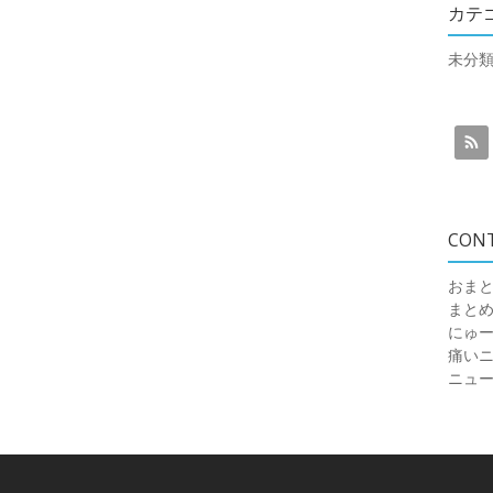
カテ
未分
CON
おまと
まと
にゅ
痛いニュ
ニュ