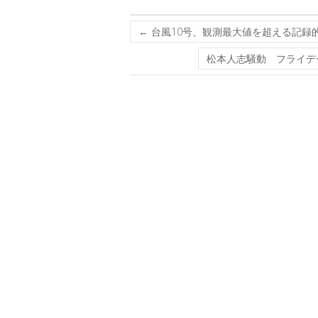
←
台風10号、観測最大値を超える記録
松本人志騒動 フライデー