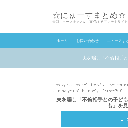
☆にゅーすまとめ☆
最新ニュースをまとめて配信するアンテナサイト
ホーム
お問い合わせ
ニュースま
夫を騙し「不倫相手と
[feedzy-rss feeds="https://itainews.com/
summary="no" thumb="yes" size="50"]
夫を騙し「不倫相手との子ども
も」を見
こ