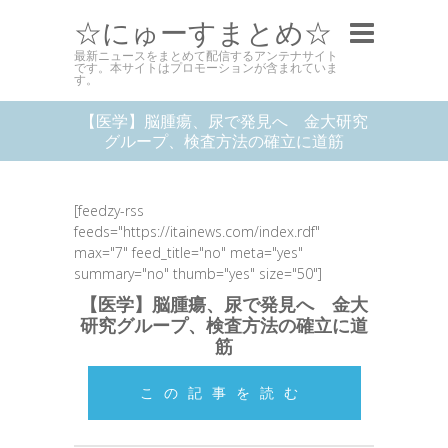
☆にゅーすまとめ☆
最新ニュースをまとめて配信するアンテナサイト
です。本サイトはプロモーションが含まれていま
す。
【医学】脳腫瘍、尿で発見へ 金大研究
グループ、検査方法の確立に道筋
[feedzy-rss
feeds="https://itainews.com/index.rdf"
max="7" feed_title="no" meta="yes"
summary="no" thumb="yes" size="50"]
【医学】脳腫瘍、尿で発見へ 金大
研究グループ、検査方法の確立に道
筋
この記事を読む