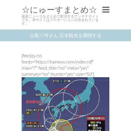
☆にゅーすまとめ☆
最新ニュースをまとめて配信するアンテナサイト
です。本サイトはプロモーションが含まれていま
す。
台風10号さん 日本観光を満喫する
[feedzy-rss
feeds="https://itainews.com/index.rdf"
max="7" feed_title="no" meta="yes"
summary="no" thumb="yes" size="50"]