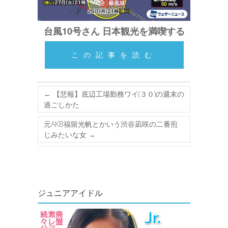
台風10号さん 日本観光を満喫する
この記事を読む
←
【悲報】底辺工場勤務ワイ(３０)の週末の
過ごしかた
元AKB福留光帆とかいう渋谷凪咲の二番煎
じみたいな女
→
ジュニアアイドル