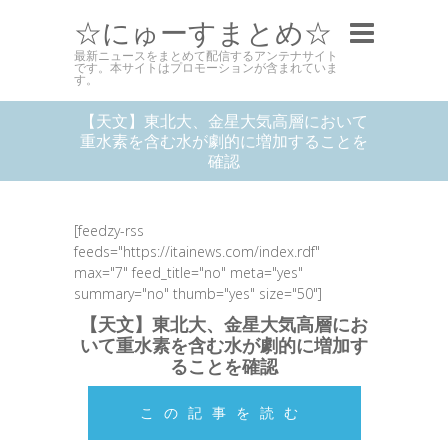
☆にゅーすまとめ☆
最新ニュースをまとめて配信するアンテナサイト
です。本サイトはプロモーションが含まれていま
す。
【天文】東北大、金星大気高層において
重水素を含む水が劇的に増加することを
確認
[feedzy-rss
feeds="https://itainews.com/index.rdf"
max="7" feed_title="no" meta="yes"
summary="no" thumb="yes" size="50"]
【天文】東北大、金星大気高層にお
いて重水素を含む水が劇的に増加す
ることを確認
この記事を読む