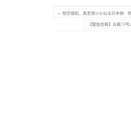
←
領空侵犯、真意測りかねる日本側 
【緊急悲報】台風10