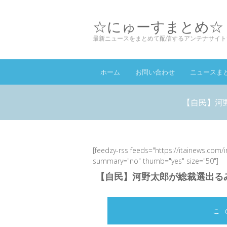
☆にゅーすまとめ☆
最新ニュースをまとめて配信するアンテナサイト
ホーム
お問い合わせ
ニュースま
【自民】河
[feedzy-rss feeds="https://itainews.com/
summary="no" thumb="yes" size="50"]
【自民】河野太郎が総裁選出る
こ