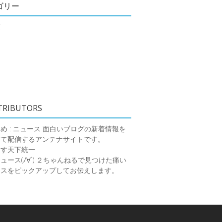
ゴリー
類
TRIBUTORS
め : ニュース
面白いブログの新着情報を
めて配信するアンテナサイトです。
ーす天下統一
ース(ﾉ∀`)
２ちゃんねるで見つけた痛い
ースをピックアップしてお伝えします。