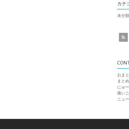
カテ
未分
CON
おまと
まと
にゅ
痛いニュ
ニュ