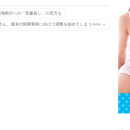
領海航行への「意趣返し」の見方も
号さん、週末の関東襲来に向けて調整を始めてしまうwww
→