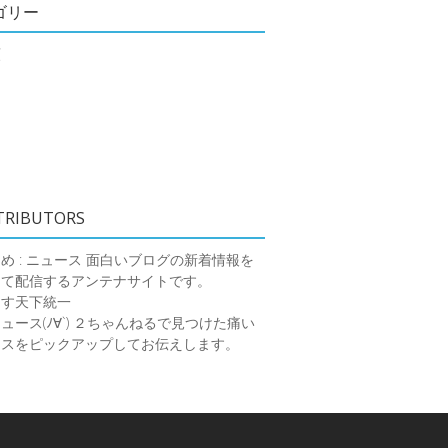
ゴリー
類
TRIBUTORS
め : ニュース
面白いブログの新着情報を
めて配信するアンテナサイトです。
ーす天下統一
ース(ﾉ∀`)
２ちゃんねるで見つけた痛い
ースをピックアップしてお伝えします。