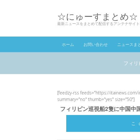
☆にゅーすまとめ☆
最新ニュースをまとめて配信するアンテナサイト
ホーム
お問い合わせ
ニュースま
フィリ
[feedzy-rss feeds="https://itainews.com/
summary="no" thumb="yes" size="50"]
フィリピン巡視船2隻に中国中
こ