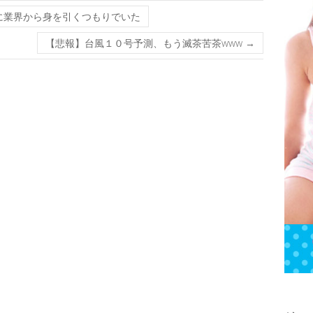
に業界から身を引くつもりでいた
【悲報】台風１０号予測、もう滅茶苦茶www
→