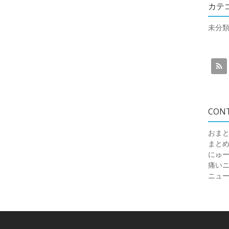
カテ
未分
CON
おまと
まと
にゅ
痛いニュ
ニュ