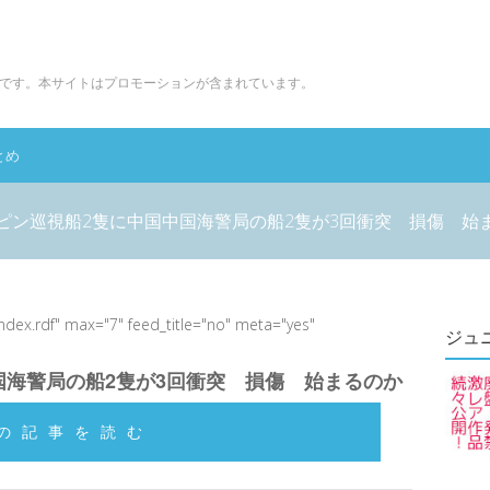
です。本サイトはプロモーションが含まれています。
とめ
ピン巡視船2隻に中国中国海警局の船2隻が3回衝突 損傷 始
index.rdf" max="7" feed_title="no" meta="yes"
ジュ
国海警局の船2隻が3回衝突 損傷 始まるのか
の記事を読む