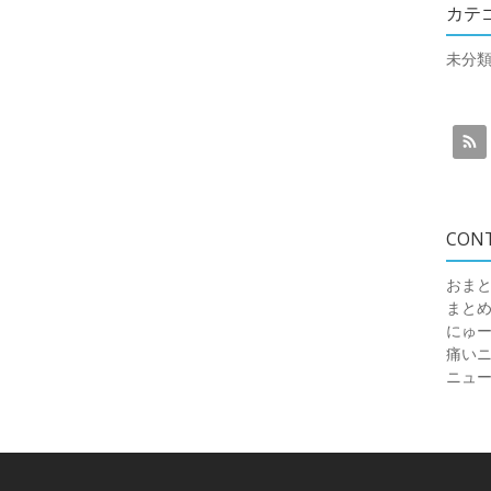
カテ
未分
CON
おまと
まと
にゅ
痛いニュ
ニュ