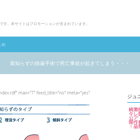
です。本サイトはプロモーションが含まれています。
とめ
親知らずの抜歯手術で死亡事故が起きてしまう・・・
index.rdf" max="7" feed_title="no" meta="yes"
ジュ