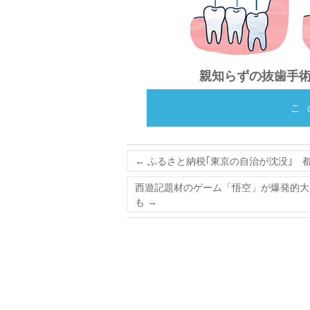
親知らずの抜歯手
こ
←
ふるさと納税｢東京の自治が沈没｣ 都
西遊記題材のゲーム「悟空」が爆発的大ブ
も
→