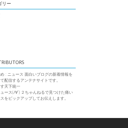
ゴリー
類
TRIBUTORS
め : ニュース
面白いブログの新着情報を
めて配信するアンテナサイトです。
ーす天下統一
ース(ﾉ∀`)
２ちゃんねるで見つけた痛い
ースをピックアップしてお伝えします。