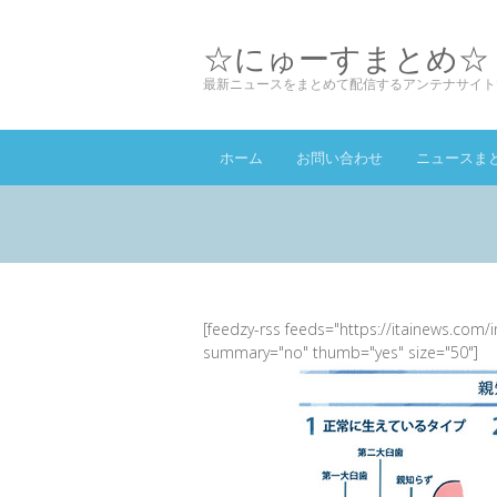
☆にゅーすまとめ☆
最新ニュースをまとめて配信するアンテナサイト
ホーム
お問い合わせ
ニュースま
[feedzy-rss feeds="https://itainews.com/
summary="no" thumb="yes" size="50"]