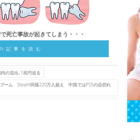
術で死亡事故が起きてしまう・・・
の記事を読む
内の流出､1兆円迫る
ーム Steam同接220万人超え 中国ではPS5の品切れ