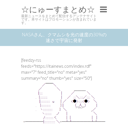
☆にゅーすまとめ☆
最新ニュースをまとめて配信するアンテナサイト
です。本サイトはプロモーションが含まれていま
す。
NASAさん、クマムシを光の速度の30%の
速さで宇宙に発射
[feedzy-rss
feeds="https://itainews.com/index.rdf"
max="7" feed_title="no" meta="yes"
summary="no" thumb="yes" size="50"]