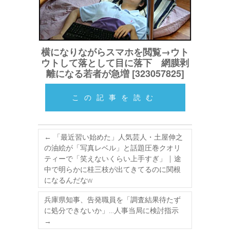
横になりながらスマホを閲覧→ウト
ウトして落として目に落下 網膜剥
離になる若者が急増 [323057825]
この記事を読む
←
「最近習い始めた」人気芸人・土屋伸之
の油絵が「写真レベル」と話題圧巻クオリ
ティーで「笑えないくらい上手すぎ」 | 途
中で明らかに桂三枝が出てきてるのに関根
になるんだなw
兵庫県知事、告発職員を「調査結果待たず
に処分できないか」…人事当局に検討指示
→