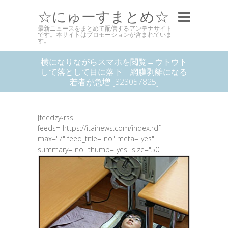
☆にゅーすまとめ☆
最新ニュースをまとめて配信するアンテナサイト
です。本サイトはプロモーションが含まれていま
す。
横になりながらスマホを閲覧→ウトウト
して落として目に落下 網膜剥離になる
若者が急増 [323057825]
[feedzy-rss
feeds="https://itainews.com/index.rdf"
max="7" feed_title="no" meta="yes"
summary="no" thumb="yes" size="50"]