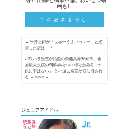
《担当刑事と衝撃不倫、わいせつ動
画も》
この記事を読む
←
米津玄師が「世界一うまいカレー」と絶
賛した店は！？
パワハラ疑惑が話題の斎藤兵庫県知事、全
国最大規模の朝鮮学校への補助金継続「子
供に罪はない」 との過去発言が最注目され
る → www
→
ジュニアアイドル