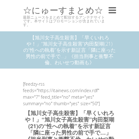
☆にゅーすまとめ☆
最新ニュースをまとめて配信するアンテナサイト
です。本サイトはプロモーションが含まれていま
す。
【旭川女子高生殺害】「早くいれろ
や！」“旭川女子高生殺害”内田梨瑚(21)
の“性への執着”を示す新証言「隣に座った
男性の前で手で…」《担当刑事と衝撃不
倫、わいせつ動画も》
[feedzy-rss
feeds="https://itainews.com/index.rdf"
max="7" feed_title="no" meta="yes"
summary="no" thumb="yes" size="50"]
【旭川女子高生殺害】「早くいれろ
や！」“旭川女子高生殺害”内田梨瑚
(21)の“性への執着”を示す新証言
「隣に座った男性の前で手で…」