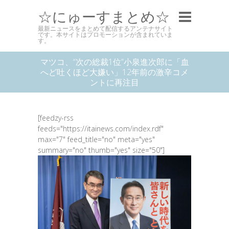
☆にゅーすまとめ☆
最新ニュースをまとめて配信するアンテナサイト
です。本サイトはプロモーションが含まれていま
す。
マツコ、“次の総裁1位”小泉進次郎に「血
へど吐くほど大嫌い」12年前の激辛コメ
ントに再注目
[feedzy-rss
feeds="https://itainews.com/index.rdf"
max="7" feed_title="no" meta="yes"
summary="no" thumb="yes" size="50"]