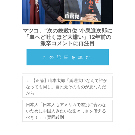
マツコ、“次の総裁1位”小泉進次郎に
「血へど吐くほど大嫌い」12年前の
激辛コメントに再注目
この記事を読む
←
【正論】山本太郎「総理大臣なんて誰が
なっても同じ。自民党そのものが悪なんだ
から」
日本人「日本人もアメリカで差別に合わな
いために中国人みたいな図々しさを備える
べき！」→賛同殺到
→