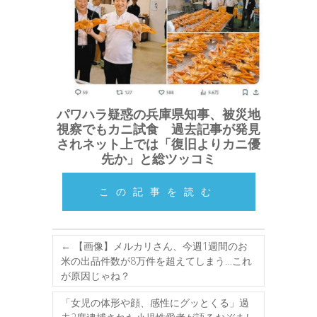
パワハラ疑惑の兵庫県知事、被災地
視察でもカニ試食 過去記事が発見
されネット上では「復旧よりカニ優
先か」と総ツッコミ
この記事を読む
←
【画像】メルカリさん、今週1週間のお
米の出品件数が8万件を超えてしまう…これ
が原因じゃね？
「女児の体形や顔、感性にグッとくる」過