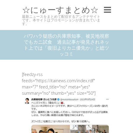
☆にゅーすまとめ☆
最新ニュースをまとめて配信するアンテナサイト
です。本サイトはプロモーションが含まれていま
す。
パワハラ疑惑の兵庫県知事、被災地視察
でもカニ試食 過去記事が発見されネッ
ト上では「復旧よりカニ優先か」と総ツ
ッコミ
[feedzy-rss
feeds="https://itainews.com/index.rdf"
max="7" feed_title="no" meta="yes"
summary="no" thumb="yes" size="50"]