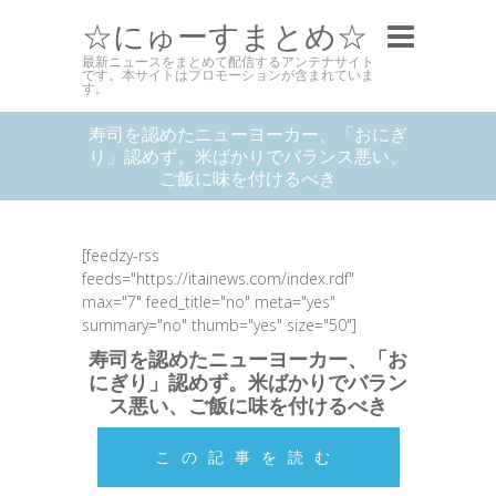
☆にゅーすまとめ☆
最新ニュースをまとめて配信するアンテナサイト
です。本サイトはプロモーションが含まれていま
す。
寿司を認めたニューヨーカー、「おにぎ
り」認めず。米ばかりでバランス悪い、
ご飯に味を付けるべき
[feedzy-rss
feeds="https://itainews.com/index.rdf"
max="7" feed_title="no" meta="yes"
summary="no" thumb="yes" size="50"]
寿司を認めたニューヨーカー、「お
にぎり」認めず。米ばかりでバラン
ス悪い、ご飯に味を付けるべき
この記事を読む