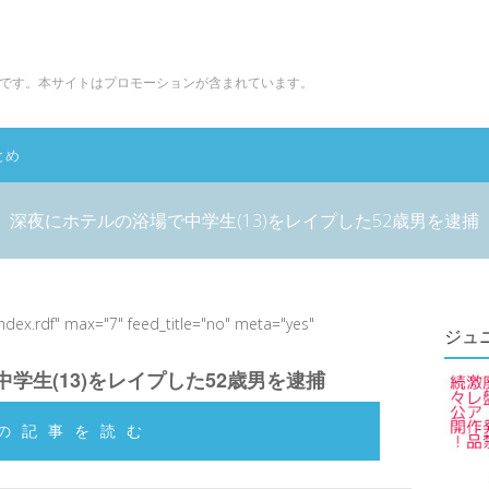
です。本サイトはプロモーションが含まれています。
とめ
深夜にホテルの浴場で中学生(13)をレイプした52歳男を逮捕
index.rdf" max="7" feed_title="no" meta="yes"
ジュ
学生(13)をレイプした52歳男を逮捕
の記事を読む