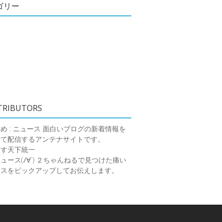
ゴリー
類
TRIBUTORS
め : ニュース
面白いブログの新着情報を
めて配信するアンテナサイトです。
ーす天下統一
ース(ﾉ∀`)
２ちゃんねるで見つけた痛い
ースをピックアップしてお伝えします。