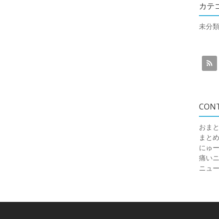
カテ
未分
CON
おまと
まと
にゅ
痛いニュ
ニュ