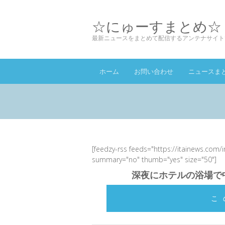
☆にゅーすまとめ☆
最新ニュースをまとめて配信するアンテナサイト
ホーム
お問い合わせ
ニュースま
[feedzy-rss feeds="https://itainews.com/
summary="no" thumb="yes" size="50"]
深夜にホテルの浴場で中
こ