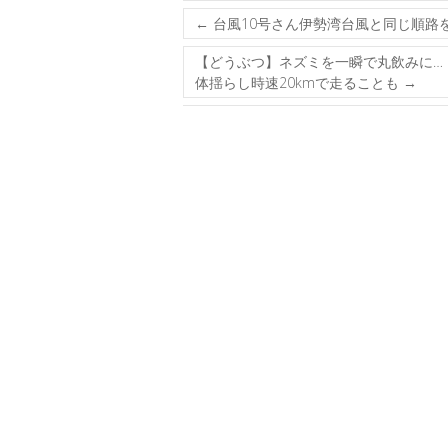
←
台風10号さん伊勢湾台風と同じ順路を
【どうぶつ】ネズミを一瞬で丸飲みに…
体揺らし時速20kmで走ることも
→