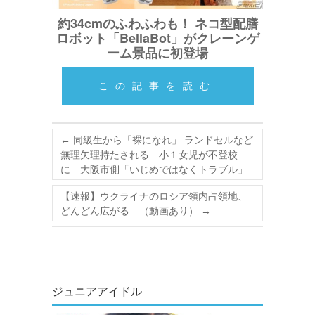
約34cmのふわふわも！ ネコ型配膳
ロボット「BellaBot」がクレーンゲ
ーム景品に初登場
この記事を読む
←
同級生から「裸になれ」 ランドセルなど
無理矢理持たされる 小１女児が不登校
に 大阪市側「いじめではなくトラブル」
【速報】ウクライナのロシア領内占領地、
どんどん広がる （動画あり）
→
ジュニアアイドル