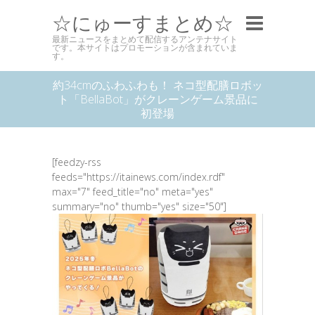
☆にゅーすまとめ☆
最新ニュースをまとめて配信するアンテナサイト
です。本サイトはプロモーションが含まれていま
す。
約34cmのふわふわも！ ネコ型配膳ロボッ
ト「BellaBot」がクレーンゲーム景品に
初登場
[feedzy-rss
feeds="https://itainews.com/index.rdf"
max="7" feed_title="no" meta="yes"
summary="no" thumb="yes" size="50"]