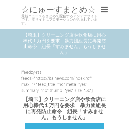
☆にゅーすまとめ☆
最新ニュースをまとめて配信するアンテナサイト
です。本サイトはプロモーションが含まれていま
す。
【埼玉】クリーニング店や飲食店に用心
棒代１万円を要求 暴力団組長に再発防
止命令 組長「すみません。もうしませ
ん」
[feedzy-rss
feeds="https://itainews.com/index.rdf"
max="7" feed_title="no" meta="yes"
summary="no" thumb="yes" size="50"]
【埼玉】クリーニング店や飲食店に
用心棒代１万円を要求 暴力団組長
に再発防止命令 組長「すみませ
ん。もうしません」