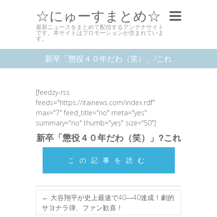
☆にゅーすまとめ☆
最新ニュースをまとめて配信するアンテナサイト
です。本サイトはプロモーションが含まれていま
す。
新卒「懲役４０年だわ（笑）」?これ
[feedzy-rss
feeds="https://itainews.com/index.rdf"
max="7" feed_title="no" meta="yes"
summary="no" thumb="yes" size="50"]
新卒「懲役４０年だわ（笑）」?これ
この記事を読む
←
大谷翔平が史上最速で40―40達成！劇的
サヨナラ弾、ファン歓喜！