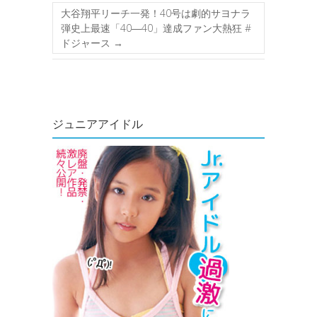
大谷翔平リーチ一発！40号は劇的サヨナラ
弾史上最速「40―40」達成ファン大熱狂 #
ドジャース
→
ジュニアアイドル