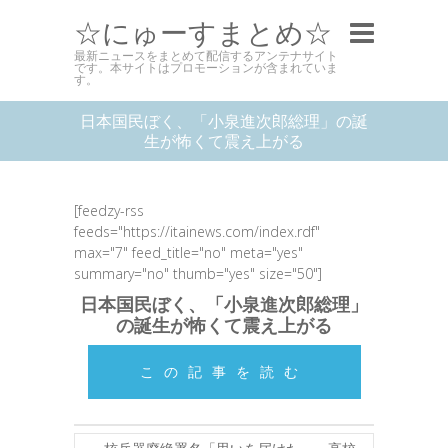
☆にゅーすまとめ☆
最新ニュースをまとめて配信するアンテナサイト
です。本サイトはプロモーションが含まれていま
す。
日本国民ぼく、「小泉進次郎総理」の誕
生が怖くて震え上がる
[feedzy-rss
feeds="https://itainews.com/index.rdf"
max="7" feed_title="no" meta="yes"
summary="no" thumb="yes" size="50"]
日本国民ぼく、「小泉進次郎総理」
の誕生が怖くて震え上がる
この記事を読む