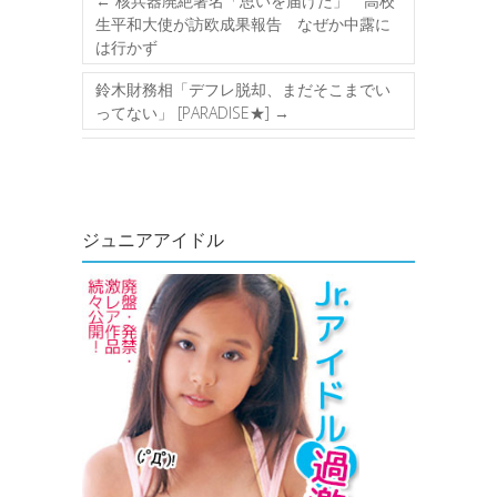
←
核兵器廃絶署名「思いを届けた」 高校
生平和大使が訪欧成果報告 なぜか中露に
は行かず
鈴木財務相「デフレ脱却、まだそこまでい
ってない」 [PARADISE★]
→
ジュニアアイドル