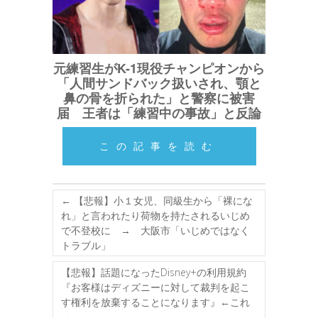
元練習生がK-1現役チャンピオンから
「人間サンドバック扱いされ、顎と
鼻の骨を折られた」と警察に被害
届 王者は「練習中の事故」と反論
この記事を読む
←
【悲報】小１女児、同級生から「裸にな
れ」と言われたり荷物を持たされるいじめ
で不登校に → 大阪市「いじめではなく
トラブル」
【悲報】話題になったDisney+の利用規約
『お客様はディズニーに対して裁判を起こ
す権利を放棄することになります』←これ
→