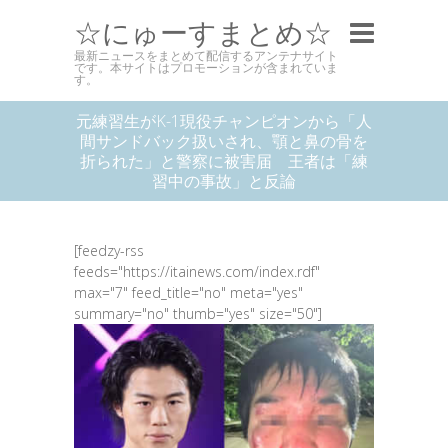
☆にゅーすまとめ☆
最新ニュースをまとめて配信するアンテナサイト
です。本サイトはプロモーションが含まれていま
す。
元練習生がK-1現役チャンピオンから「人
間サンドバック扱いされ、顎と鼻の骨を
折られた」と警察に被害届 王者は「練
習中の事故」と反論
[feedzy-rss
feeds="https://itainews.com/index.rdf"
max="7" feed_title="no" meta="yes"
summary="no" thumb="yes" size="50"]