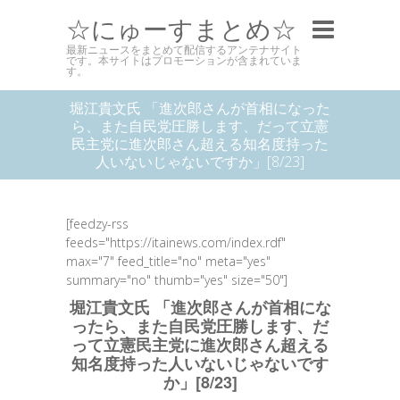
☆にゅーすまとめ☆
最新ニュースをまとめて配信するアンテナサイト
です。本サイトはプロモーションが含まれていま
す。
堀江貴文氏 「進次郎さんが首相になった
ら、また自民党圧勝します、だって立憲
民主党に進次郎さん超える知名度持った
人いないじゃないですか」[8/23]
[feedzy-rss
feeds="https://itainews.com/index.rdf"
max="7" feed_title="no" meta="yes"
summary="no" thumb="yes" size="50"]
堀江貴文氏 「進次郎さんが首相にな
ったら、また自民党圧勝します、だ
って立憲民主党に進次郎さん超える
知名度持った人いないじゃないです
か」[8/23]