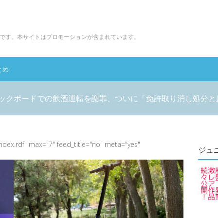
です。本サイトはプロモーションが含まれています。
とめ
動キックボードでの飲酒運転を謝罪、ついに「免許取り消し処分
index.rdf" max="7" feed_title="no" meta="yes"
ジュ