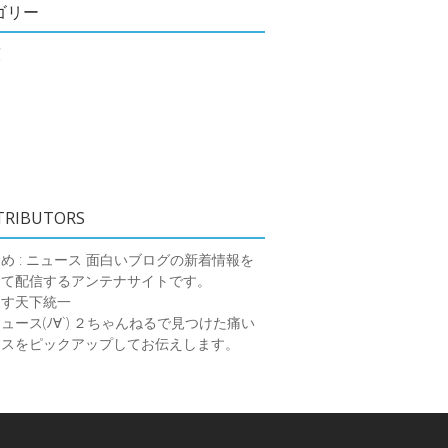
ゴリー
類
TRIBUTORS
め : ニュース
面白いブログの新着情報を
めて配信するアンテナサイトです。
ーす天下統一
ース(ﾉ∀`)
２ちゃんねるで見つけた痛い
ースをピックアップしてお伝えします。