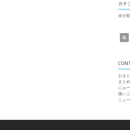
カテ
未分
CON
おまと
まと
にゅ
痛いニュ
ニュ