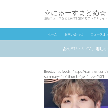
☆にゅーすまとめ☆
最新ニュースをまとめて配信するアンテナサイト
ホーム
お問い合わせ
ニュースま
あのBTS・SUGA、電
[feedzy-rss feeds="https://itainews.com/
summary="no" thumb="yes" size="50"]