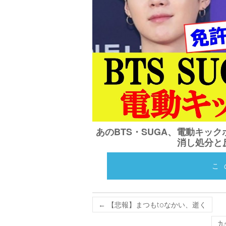
あのBTS・SUGA、電動キッ
消し処分と
こ
←
【悲報】まつもtoなかい、逝く
九