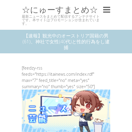
☆にゅーすまとめ☆
最新ニュースをまとめて配信するアンテナサイト
です。本サイトはプロモーションが含まれていま
す。
【速報】観光中のオーストリア国籍の男
(61)、神社で女性(40代)と性的行為をし逮
捕
[feedzy-rss
feeds="https://itainews.com/index.rdf"
max="7" feed_title="no" meta="yes"
summary="no" thumb="yes" size="50"]