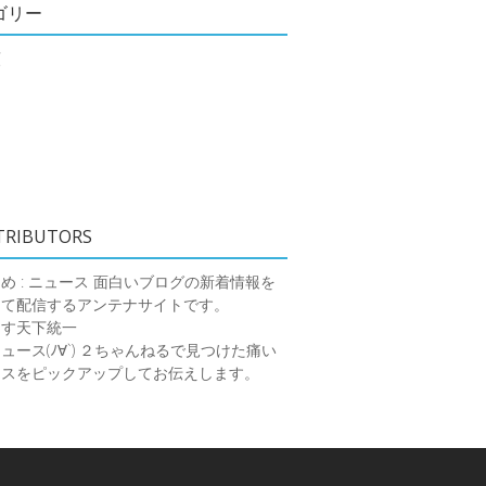
ゴリー
類
TRIBUTORS
め : ニュース
面白いブログの新着情報を
めて配信するアンテナサイトです。
ーす天下統一
ース(ﾉ∀`)
２ちゃんねるで見つけた痛い
ースをピックアップしてお伝えします。