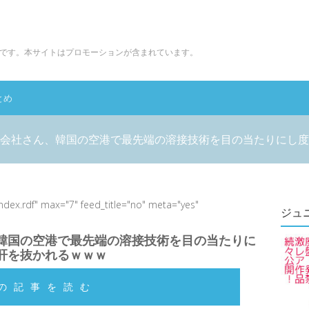
です。本サイトはプロモーションが含まれています。
とめ
会社さん、韓国の空港で最先端の溶接技術を目の当たりにし度
index.rdf" max="7" feed_title="no" meta="yes"
ジュ
韓国の空港で最先端の溶接技術を目の当たりに
肝を抜かれるｗｗｗ
の記事を読む