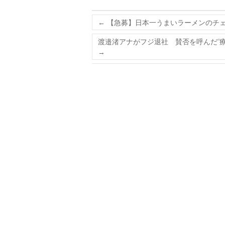
←
【急募】日本一うまいラーメンのチ
渡邉渚アナがフジ退社 賛否を呼んだ“
→