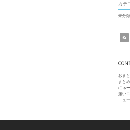
カテ
未分
CON
おまと
まと
にゅ
痛いニュ
ニュ