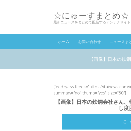
☆にゅーすまとめ☆
最新ニュースをまとめて配信するアンテナサイト
ホーム
お問い合わせ
ニュースま
【画像】日本の鉄鋼
[feedzy-rss feeds="https://itainews.com/
summary="no" thumb="yes" size="50"]
【画像】日本の鉄鋼会社さん、
し度
こ