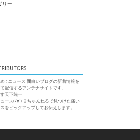
ゴリー
類
TRIBUTORS
め : ニュース
面白いブログの新着情報を
めて配信するアンテナサイトです。
ーす天下統一
ース(ﾉ∀`)
２ちゃんねるで見つけた痛い
ースをピックアップしてお伝えします。