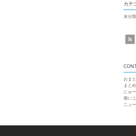
カテ
未分
CON
おまと
まと
にゅ
痛いニュ
ニュ