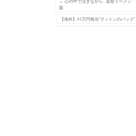
←
心の中で泣きながら…金龍ラーメン「
阪
【海外】44万円相当“ヴィトンのバッ