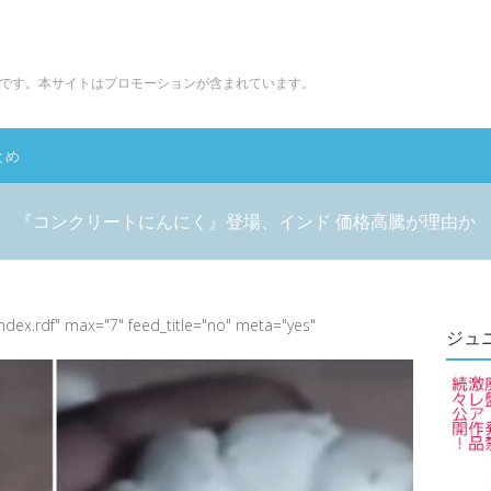
です。本サイトはプロモーションが含まれています。
とめ
『コンクリートにんにく』登場、インド 価格高騰が理由か
index.rdf" max="7" feed_title="no" meta="yes"
ジュ