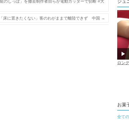
ジュ
龍のしっぽ」を撤去制作者自らが電動カッターで切断 #大
グ”「床に置きたくない」客のわがままで離陸できず 中国
→
お菓
全て