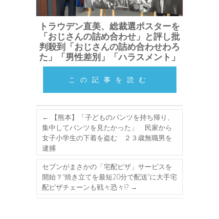
トラウデン直美、総裁選ポスターを
「おじさんの詰め合わせ」と評し批
判殺到「おじさんの詰め合わせわろ
た」「男性差別」「ハラスメント」
この記事を読む
←
【熊本】「子どものパンツを持ち帰り、
集中してパンツを見たかった」 民家から
女子小学生の下着を盗む ２３歳無職男を
逮捕
セブンがまさかの「宅配ピザ」サービスを
開始？“焼き立てを最短20分で配送”に大手宅
配ピザチェーンも戦々恐々!?
→