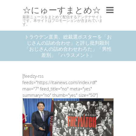
☆にゅーすまとめ☆
最新ニュースをまとめて配信するアンテナサイト
です。本サイトはプロモーションが含まれていま
す。
トラウデン直美、総裁選ポスターを「お
じさんの詰め合わせ」と評し批判殺到
「おじさんの詰め合わせわろた」「男性
差別」「ハラスメント」
[feedzy-rss
feeds="https://itainews.com/index.rdf"
max="7" feed_title="no" meta="yes"
summary="no" thumb="yes" size="50"]