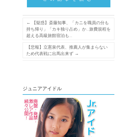
←
【疑惑】斎藤知事、「カニを職員の分も
持ち帰り」「カキ独り占め」か…旅費規程を
超える高級旅館宿泊も…
【悲報】立憲泉代表、推薦人が集まらない
ため代表戦に出馬出来ず
→
ジュニアアイドル