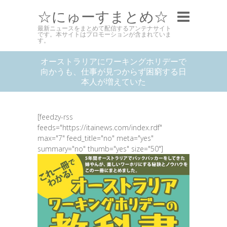
☆にゅーすまとめ☆
最新ニュースをまとめて配信するアンテナサイト
です。本サイトはプロモーションが含まれていま
す。
オーストラリアにワーキングホリデーで
向かうも、仕事が見つからず困窮する日
本人が増えていた
[feedzy-rss
feeds="https://itainews.com/index.rdf"
max="7" feed_title="no" meta="yes"
summary="no" thumb="yes" size="50"]