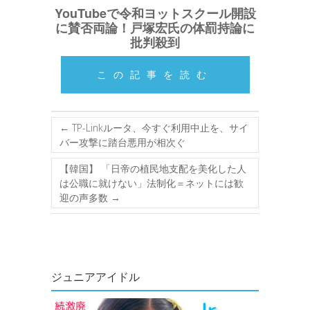
YouTubeで令和ヨットスクール開設
に賛否両論！戸塚宏氏の体罰持論に
批判殺到
この記事を読む
←
TP-Linkルータ、今すぐ利用中止を、サイ
バー攻撃に踏台悪用が相次ぐ
【韓国】 「日帝の植民地支配を美化した人
は公職に就けない」法制化＝ネットには歓
迎の声多数
→
ジュニアアイドル