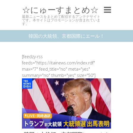
☆にゅーすまとめ☆
最新ニュースをまとめて配信するアンテナサイト
です。本サイトはプロモーションが含まれていま
す。
韓国の大統領、京都国際にエール！
[feedzy-rss
feeds="https://itainews.com/index.rdf"
max="7" feed_title="no" meta="yes"
summary="no" thumb="yes" size="50"]