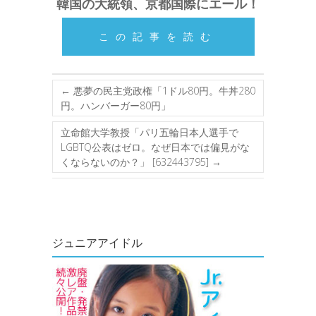
韓国の大統領、京都国際にエール！
この記事を読む
←
悪夢の民主党政権「1ドル80円。牛丼280
円。ハンバーガー80円」
立命館大学教授「パリ五輪日本人選手で
LGBTQ公表はゼロ。なぜ日本では偏見がな
くならないのか？」 [632443795]
→
ジュニアアイドル