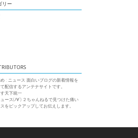
ゴリー
類
TRIBUTORS
め : ニュース
面白いブログの新着情報を
めて配信するアンテナサイトです。
ーす天下統一
ース(ﾉ∀`)
２ちゃんねるで見つけた痛い
ースをピックアップしてお伝えします。