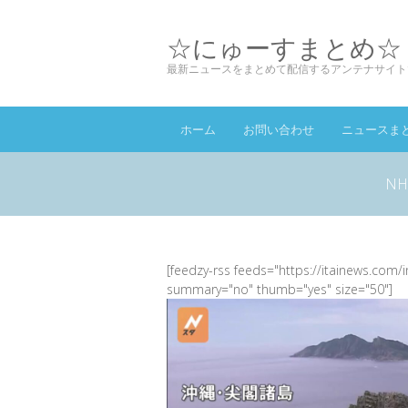
☆にゅーすまとめ☆
最新ニュースをまとめて配信するアンテナサイト
ホーム
お問い合わせ
ニュースま
N
[feedzy-rss feeds="https://itainews.com/
summary="no" thumb="yes" size="50"]