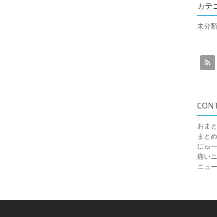
カテ
未分
CON
おまと
まと
にゅ
痛いニュ
ニュ