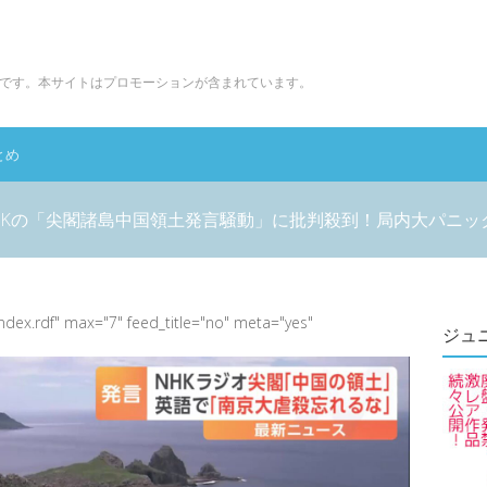
です。本サイトはプロモーションが含まれています。
とめ
HKの「尖閣諸島中国領土発言騒動」に批判殺到！局内大パニッ
index.rdf" max="7" feed_title="no" meta="yes"
ジュ