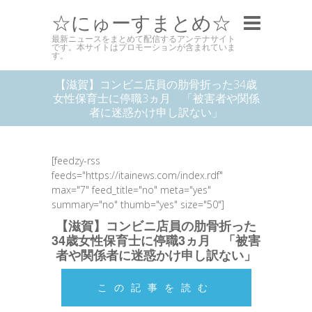
☆にゅーすまとめ☆
最新ニュースをまとめて配信するアンテナサイト
です。本サイトはプロモーションが含まれていま
す。
【滋賀】コンビニ店員の肋骨折った34歳
女性保育士に停職3ヵ月 「被害者や関係
者に迷惑かけ申し訳ない」
[feedzy-rss
feeds="https://itainews.com/index.rdf"
max="7" feed_title="no" meta="yes"
summary="no" thumb="yes" size="50"]
【滋賀】コンビニ店員の肋骨折った
34歳女性保育士に停職3ヵ月 「被害
者や関係者に迷惑かけ申し訳ない」
この記事を読む