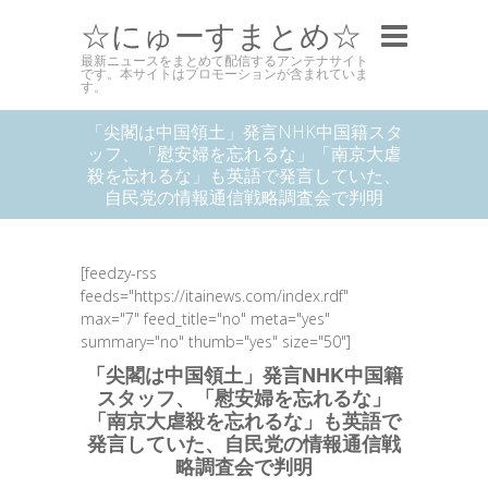
☆にゅーすまとめ☆
最新ニュースをまとめて配信するアンテナサイト
です。本サイトはプロモーションが含まれていま
す。
「尖閣は中国領土」発言NHK中国籍スタ
ッフ、「慰安婦を忘れるな」「南京大虐
殺を忘れるな」も英語で発言していた、
自民党の情報通信戦略調査会で判明
[feedzy-rss
feeds="https://itainews.com/index.rdf"
max="7" feed_title="no" meta="yes"
summary="no" thumb="yes" size="50"]
「尖閣は中国領土」発言NHK中国籍
スタッフ、「慰安婦を忘れるな」
「南京大虐殺を忘れるな」も英語で
発言していた、自民党の情報通信戦
略調査会で判明