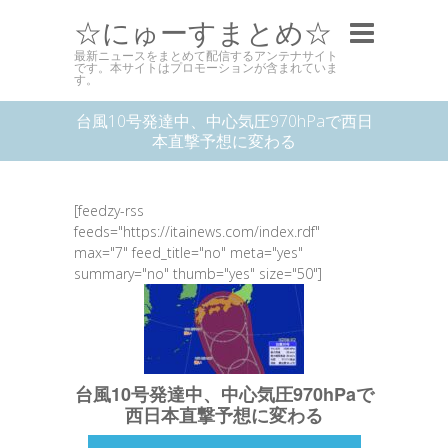
☆にゅーすまとめ☆
最新ニュースをまとめて配信するアンテナサイト
です。本サイトはプロモーションが含まれていま
す。
台風10号発達中、中心気圧970hPaで西日
本直撃予想に変わる
[feedzy-rss
feeds="https://itainews.com/index.rdf"
max="7" feed_title="no" meta="yes"
summary="no" thumb="yes" size="50"]
台風10号発達中、中心気圧970hPaで
西日本直撃予想に変わる