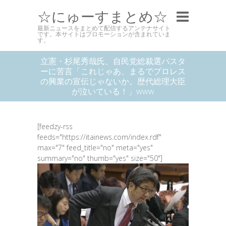
☆にゅーすまとめ☆
最新ニュースをまとめて配信するアンテナサイト
です。本サイトはプロモーションが含まれていま
す。
立憲・杉尾秀哉氏、自民党総裁選パスタ
ーに苦言「これじゃあ、まるでプロレス
の興業の宣伝じゃないか。歴代総理大臣
が泣いている！」www
[feedzy-rss
feeds="https://itainews.com/index.rdf"
max="7" feed_title="no" meta="yes"
summary="no" thumb="yes" size="50"]