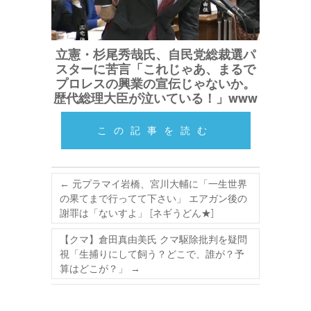
立憲・杉尾秀哉氏、自民党総裁選パ
スターに苦言「これじゃあ、まるで
プロレスの興業の宣伝じゃないか。
歴代総理大臣が泣いている！」www
この記事を読む
←
元プラマイ岩橋、宮川大輔に「一生世界
の果てまで行ってて下さい」 エアガン後の
謝罪は「ないすよ」 [ネギうどん★]
【クマ】倉田真由美氏 クマ駆除批判を疑問
視「生捕りにして飼う？どこで、誰が？予
算はどこが？」
→