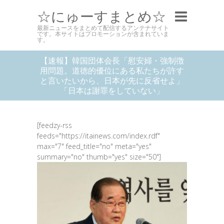
☆にゅーすまとめ☆
最新ニュースをまとめて配信するアンテナサイト
です。本サイトはプロモーションが含まれていま
す。
【速報】韓国団体会長「慰安婦・強制徴
用問題。道徳的優位にある私たちが許す
と言いたいから、日本が先に反省せよ」
「日本は謝罪をしていない」
[feedzy-rss
feeds="https://itainews.com/index.rdf"
max="7" feed_title="no" meta="yes"
summary="no" thumb="yes" size="50"]