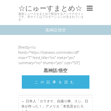
☆にゅーすまとめ☆
最新ニュースをまとめて配信するアンテナサイト
です。本サイトはプロモーションが含まれていま
す。
黒神話:悟空
[feedzy-rss
feeds="https://itainews.com/index.rdf"
max="7" feed_title="no" meta="yes"
summary="no" thumb="yes" size="50"]
黒神話:悟空
この記事を読む
←
日本人「カラオケ、自撮り棒、スシ、日
本が作った！」アメリカ「本気見せたろ