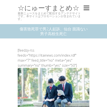
☆にゅーすまとめ☆
最新ニュースをまとめて配信するアンテナサイト
です。本サイトはプロモーションが含まれていま
す。
傷害致死罪で男2人起訴、仙台 面識ない
男子高校生死亡
[feedzy-rss
feeds="https://itainews.com/index.rdf"
max="7" feed_title="no" meta="yes"
summary="no" thumb="yes" size="50"]